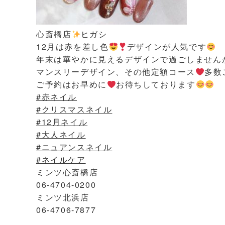
心斎橋店
ヒガシ
12月は赤を差し色
デザインが人気です
年末は華やかに見えるデザインで過ごしません
マンスリーデザイン、その他定額コース
多数
ご予約はお早めに
お待ちしております
#赤ネイル
#クリスマスネイル
#12月ネイル
#大人ネイル
#ニュアンスネイル
#ネイルケア
ミンツ心斎橋店
06-4704-0200
ミンツ北浜店
06-4706-7877