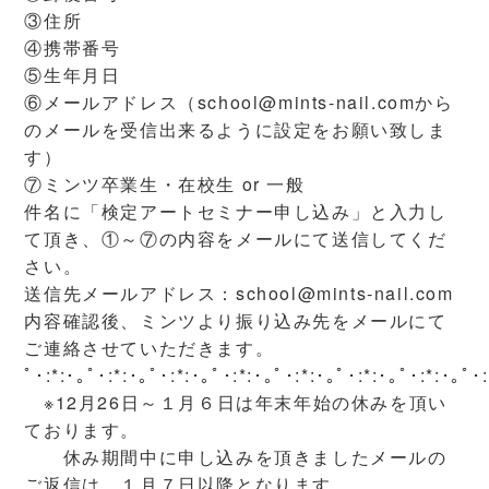
③住所
④携帯番号
⑤生年月日
⑥メールアドレス（school@mints-nail.comから
のメールを受信出来るように設定をお願い致しま
す）
⑦ミンツ卒業生・在校生 or 一般
件名に「検定アートセミナー申し込み」と入力し
て頂き、①～⑦の内容をメールにて送信してくだ
さい。
送信先メールアドレス：school@mints-nail.com
内容確認後、ミンツより振り込み先をメールにて
ご連絡させていただきます。
ﾟ･:*:･｡ﾟ･:*:･｡ﾟ･:*:･｡ﾟ･:*:･｡ﾟ･:*:･｡ﾟ･:*:･｡ﾟ･:*:･｡ﾟ･:
※12月26日～１月６日は年末年始の休みを頂い
ております。
休み期間中に申し込みを頂きましたメールの
ご返信は、１月７日以降となります。